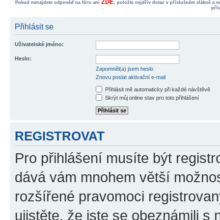
ZDE
Pokud nenajdete odpověď na fóru ani
, položte nejdřív dotaz v příslušném vlákně a 
pří
Přihlásit se
Uživatelské jméno:
Heslo:
Zapomněl(a) jsem heslo
Znovu poslat aktivační e-mail
Přihlásit mě automaticky při každé návštěvě
Skrýt můj online stav pro toto přihlášení
REGISTROVAT
Pro přihlášení musíte být registr
dává vám mnohem větší možnosti
rozšířené pravomoci registrovan
ujistěte, že jste se obeznámili s