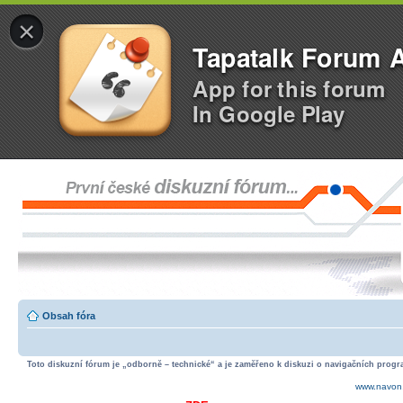
×
Tapatalk Forum 
App for this forum
In Google Play
Obsah fóra
Toto diskuzní fórum je „odborně – technické“ a je zaměřeno k diskuzi o navigačních progra
www.navon.