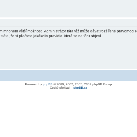
vám mnohem větší možnosti. Administrátor fóra též může dávat rozšířené pravomoci re
ěte, že si přečtete jakákoliv pravidla, která se na fóru objeví.
Powered by
phpBB
© 2000, 2002, 2005, 2007 phpBB Group
Český překlad –
phpBB.cz