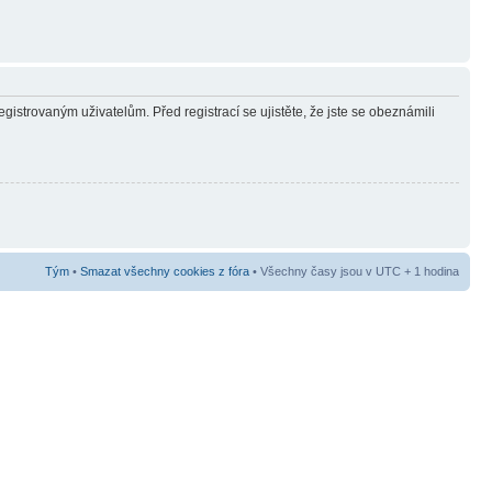
gistrovaným uživatelům. Před registrací se ujistěte, že jste se obeznámili
Tým
•
Smazat všechny cookies z fóra
• Všechny časy jsou v UTC + 1 hodina