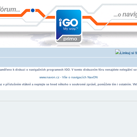
zaměřeno k diskuzi o navigačních programech IGO. V tomto diskuzním fóru nenajdete nelegální sof
www.navon.cz - Vše o navigacích NavON
taz v příslušném vlákně a neptejte se hned někoho v soukromé zprávě, pomůžete tím i ostatním. Vkl