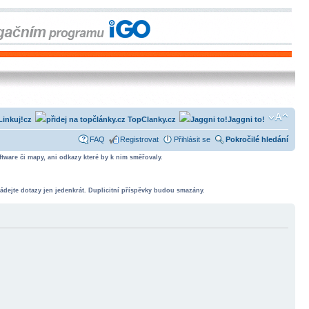
Linkuj!cz
TopClanky.cz
Jaggni to!
FAQ
Registrovat
Přihlásit se
Pokročilé hledání
tware či mapy, ani odkazy které by k nim směřovaly.
ádejte dotazy jen jedenkrát. Duplicitní příspěvky budou smazány.