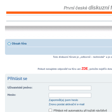
Obsah fóra
Toto diskuzní fórum je „odborně – technické“ a je 
ZDE
Pokud nenajdete odpověď na fóru ani
, položte nejdřív do
Přihlásit se
Uživatelské jméno:
Heslo:
Zapomněl(a) jsem heslo
Znovu poslat aktivační e-mail
Přihlásit mě automaticky při každé návštěvě