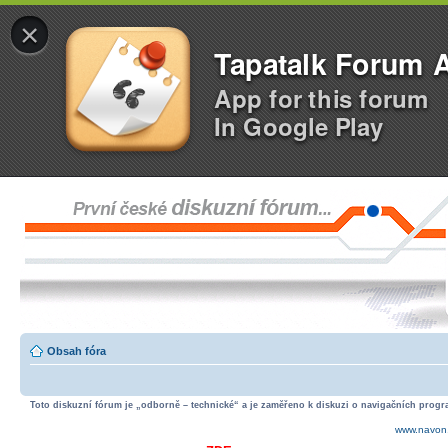
×
Tapatalk Forum 
App for this forum
In Google Play
Obsah fóra
Toto diskuzní fórum je „odborně – technické“ a je zaměřeno k diskuzi o navigačních progra
www.navon.