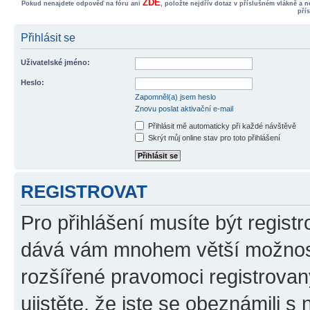
ZDE
Pokud nenajdete odpověď na fóru ani
, položte nejdřív dotaz v příslušném vlákně a 
pří
Přihlásit se
Uživatelské jméno:
Heslo:
Zapomněl(a) jsem heslo
Znovu poslat aktivační e-mail
Přihlásit mě automaticky při každé návštěvě
Skrýt můj online stav pro toto přihlášení
REGISTROVAT
Pro přihlášení musíte být registr
dává vám mnohem větší možnosti
rozšířené pravomoci registrovan
ujistěte, že jste se obeznámili s