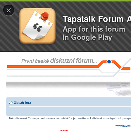
×
Tapatalk Forum 
App for this forum
In Google Play
Obsah fóra
Toto diskuzní fórum je „odborně – technické“ a je zaměřeno k diskuzi o navigačních progra
www.navon.