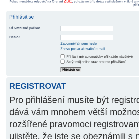
ZDE
Pokud nenajdete odpověď na fóru ani
, položte nejdřív dotaz v příslušném vlákně a 
pří
Přihlásit se
Uživatelské jméno:
Heslo:
Zapomněl(a) jsem heslo
Znovu poslat aktivační e-mail
Přihlásit mě automaticky při každé návštěvě
Skrýt můj online stav pro toto přihlášení
REGISTROVAT
Pro přihlášení musíte být registr
dává vám mnohem větší možnosti
rozšířené pravomoci registrovan
ujistěte, že jste se obeznámili s