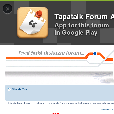
×
Tapatalk Forum 
App for this forum
In Google Play
Obsah fóra
Toto diskuzní fórum je „odborně – technické“ a je zaměřeno k diskuzi o navigačních progra
www.navon.