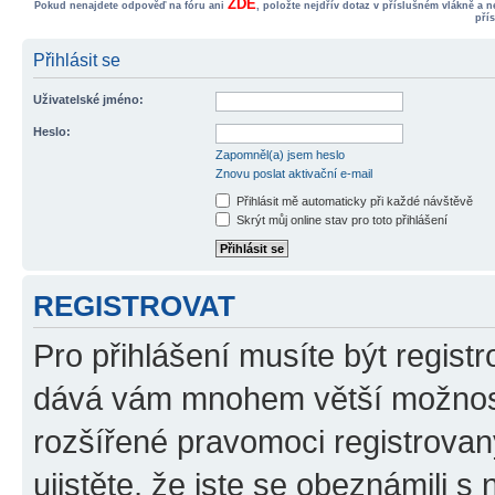
ZDE
Pokud nenajdete odpověď na fóru ani
, položte nejdřív dotaz v příslušném vlákně a 
pří
Přihlásit se
Uživatelské jméno:
Heslo:
Zapomněl(a) jsem heslo
Znovu poslat aktivační e-mail
Přihlásit mě automaticky při každé návštěvě
Skrýt můj online stav pro toto přihlášení
REGISTROVAT
Pro přihlášení musíte být registr
dává vám mnohem větší možnosti
rozšířené pravomoci registrovan
ujistěte, že jste se obeznámili s