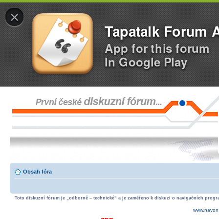
×
Tapatalk Forum 
App for this forum
In Google Play
Obsah fóra
Toto diskuzní fórum je „odborně – technické“ a je zaměřeno k diskuzi o navigačních progra
www.navon.