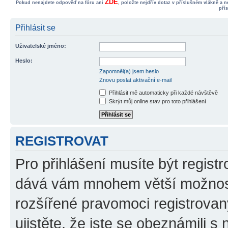
ZDE
Pokud nenajdete odpověď na fóru ani
, položte nejdřív dotaz v příslušném vlákně a 
pří
Přihlásit se
Uživatelské jméno:
Heslo:
Zapomněl(a) jsem heslo
Znovu poslat aktivační e-mail
Přihlásit mě automaticky při každé návštěvě
Skrýt můj online stav pro toto přihlášení
REGISTROVAT
Pro přihlášení musíte být registr
dává vám mnohem větší možnosti
rozšířené pravomoci registrovan
ujistěte, že jste se obeznámili s