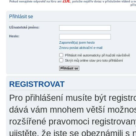
ZDE
Pokud nenajdete odpověď na fóru ani
, položte nejdřív dotaz v příslušném vlákně a 
pří
Přihlásit se
Uživatelské jméno:
Heslo:
Zapomněl(a) jsem heslo
Znovu poslat aktivační e-mail
Přihlásit mě automaticky při každé návštěvě
Skrýt můj online stav pro toto přihlášení
REGISTROVAT
Pro přihlášení musíte být registr
dává vám mnohem větší možnosti
rozšířené pravomoci registrovan
ujistěte, že jste se obeznámili s