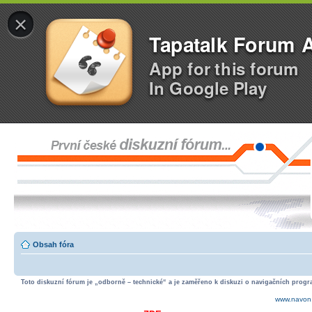
×
Tapatalk Forum 
App for this forum
In Google Play
Obsah fóra
Toto diskuzní fórum je „odborně – technické“ a je zaměřeno k diskuzi o navigačních progra
www.navon.