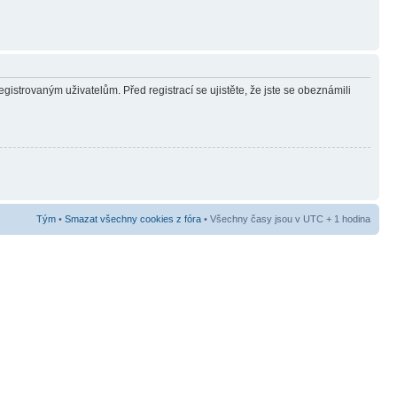
gistrovaným uživatelům. Před registrací se ujistěte, že jste se obeznámili
Tým
•
Smazat všechny cookies z fóra
• Všechny časy jsou v UTC + 1 hodina