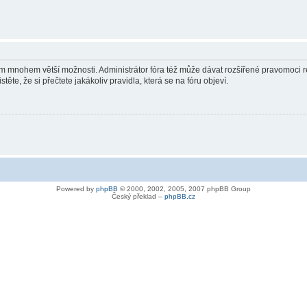
vám mnohem větší možnosti. Administrátor fóra též může dávat rozšířené pravomoci re
ěte, že si přečtete jakákoliv pravidla, která se na fóru objeví.
Powered by
phpBB
© 2000, 2002, 2005, 2007 phpBB Group
Český překlad –
phpBB.cz