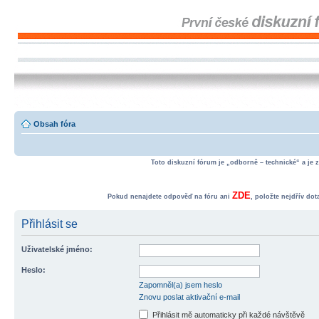
Obsah fóra
Toto diskuzní fórum je „odborně – technické“ a je 
ZDE
Pokud nenajdete odpověď na fóru ani
, položte nejdřív do
Přihlásit se
Uživatelské jméno:
Heslo:
Zapomněl(a) jsem heslo
Znovu poslat aktivační e-mail
Přihlásit mě automaticky při každé návštěvě