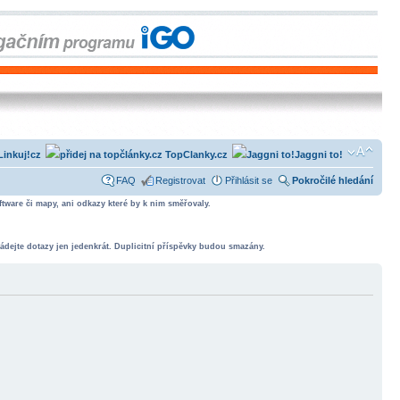
Linkuj!cz
TopClanky.cz
Jaggni to!
FAQ
Registrovat
Přihlásit se
Pokročilé hledání
tware či mapy, ani odkazy které by k nim směřovaly.
ádejte dotazy jen jedenkrát. Duplicitní příspěvky budou smazány.