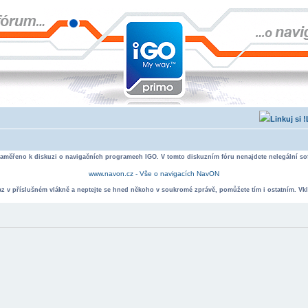
zaměřeno k diskuzi o navigačních programech IGO. V tomto diskuzním fóru nenajdete nelegální sof
www.navon.cz - Vše o navigacích NavON
taz v příslušném vlákně a neptejte se hned někoho v soukromé zprávě, pomůžete tím i ostatním. Vkl