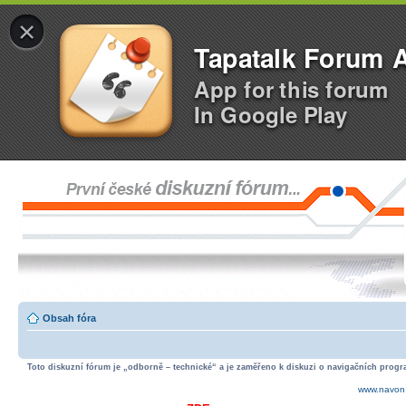
×
Tapatalk Forum 
App for this forum
In Google Play
Obsah fóra
Toto diskuzní fórum je „odborně – technické“ a je zaměřeno k diskuzi o navigačních progra
www.navon.