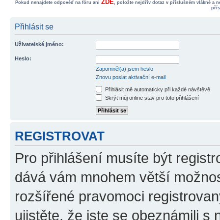
ZDE
Pokud nenajdete odpověď na fóru ani
, položte nejdřív dotaz v příslušném vlákně a 
pří
Přihlásit se
Uživatelské jméno:
Heslo:
Zapomněl(a) jsem heslo
Znovu poslat aktivační e-mail
Přihlásit mě automaticky při každé návštěvě
Skrýt můj online stav pro toto přihlášení
REGISTROVAT
Pro přihlášení musíte být registr
dává vám mnohem větší možnosti
rozšířené pravomoci registrovan
ujistěte, že jste se obeznámili s