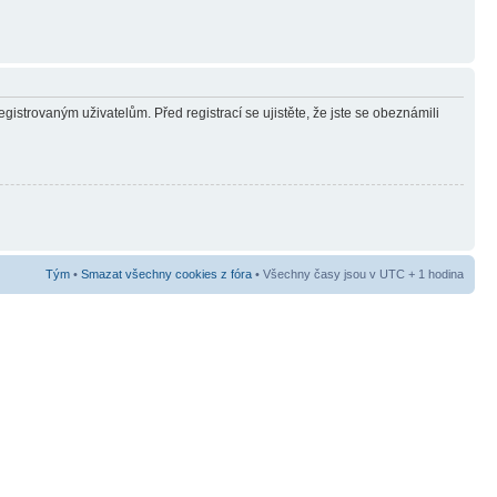
gistrovaným uživatelům. Před registrací se ujistěte, že jste se obeznámili
Tým
•
Smazat všechny cookies z fóra
• Všechny časy jsou v UTC + 1 hodina