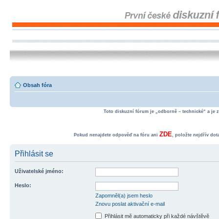
Obsah fóra
Toto diskuzní fórum je „odborně – technické“ a je 
ZDE
Pokud nenajdete odpověď na fóru ani
, položte nejdřív do
Přihlásit se
Uživatelské jméno:
Heslo:
Zapomněl(a) jsem heslo
Znovu poslat aktivační e-mail
Přihlásit mě automaticky při každé návštěvě