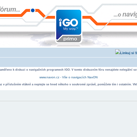
zaměřeno k diskuzi o navigačních programech IGO. V tomto diskuzním fóru nenajdete nelegální sof
www.navon.cz - Vše o navigacích NavON
taz v příslušném vlákně a neptejte se hned někoho v soukromé zprávě, pomůžete tím i ostatním. Vkl