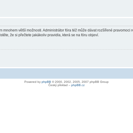
vám mnohem větší možnosti. Administrátor fóra též může dávat rozšířené pravomoci re
ěte, že si přečtete jakákoliv pravidla, která se na fóru objeví.
Powered by
phpBB
© 2000, 2002, 2005, 2007 phpBB Group
Český překlad –
phpBB.cz