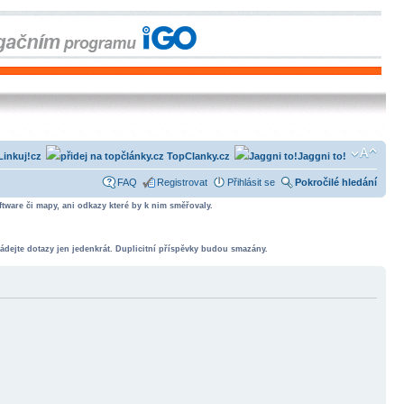
Linkuj!cz
TopClanky.cz
Jaggni to!
FAQ
Registrovat
Přihlásit se
Pokročilé hledání
tware či mapy, ani odkazy které by k nim směřovaly.
ádejte dotazy jen jedenkrát. Duplicitní příspěvky budou smazány.