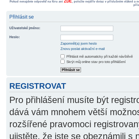
ZDE
Pokud nenajdete odpověď na fóru ani
, položte nejdřív dotaz v příslušném vlákně a 
pří
Přihlásit se
Uživatelské jméno:
Heslo:
Zapomněl(a) jsem heslo
Znovu poslat aktivační e-mail
Přihlásit mě automaticky při každé návštěvě
Skrýt můj online stav pro toto přihlášení
REGISTROVAT
Pro přihlášení musíte být registr
dává vám mnohem větší možnosti
rozšířené pravomoci registrovan
ujistěte, že jste se obeznámili s