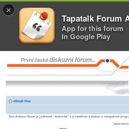
×
Tapatalk Forum 
App for this forum
In Google Play
Obsah fóra
Toto diskuzní fórum je „odborně – technické“ a je zaměřeno k diskuzi o navigačních progra
www.navon.