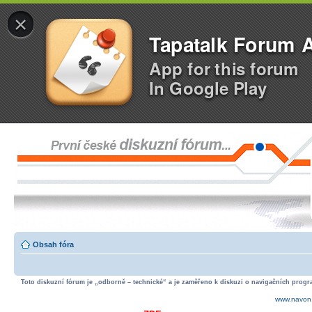
×
Tapatalk Forum 
App for this forum
In Google Play
Obsah fóra
Toto diskuzní fórum je „odborně – technické“ a je zaměřeno k diskuzi o navigačních progra
www.navon.