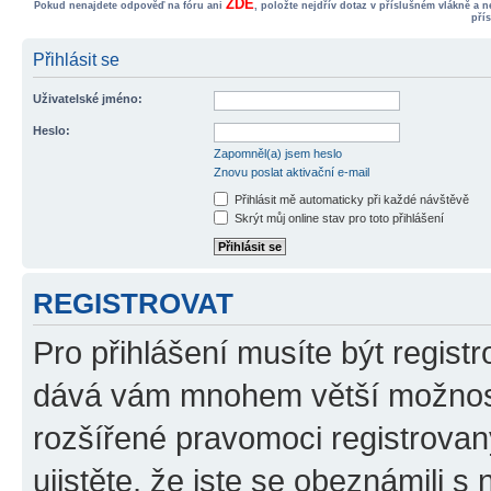
ZDE
Pokud nenajdete odpověď na fóru ani
, položte nejdřív dotaz v příslušném vlákně a 
pří
Přihlásit se
Uživatelské jméno:
Heslo:
Zapomněl(a) jsem heslo
Znovu poslat aktivační e-mail
Přihlásit mě automaticky při každé návštěvě
Skrýt můj online stav pro toto přihlášení
REGISTROVAT
Pro přihlášení musíte být registr
dává vám mnohem větší možnosti
rozšířené pravomoci registrovan
ujistěte, že jste se obeznámili s