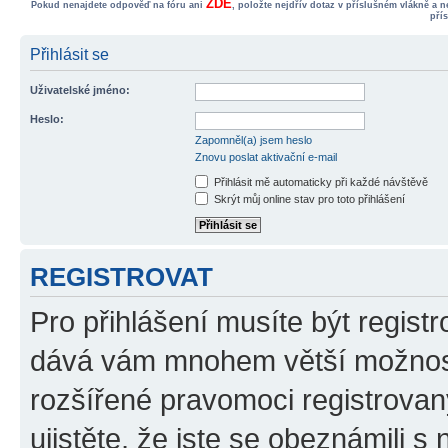
ZDE
Pokud nenajdete odpověď na fóru ani
, položte nejdřív dotaz v příslušném vlákně a 
pří
Přihlásit se
Uživatelské jméno:
Heslo:
Zapomněl(a) jsem heslo
Znovu poslat aktivační e-mail
Přihlásit mě automaticky při každé návštěvě
Skrýt můj online stav pro toto přihlášení
REGISTROVAT
Pro přihlášení musíte být registr
dává vám mnohem větší možnosti
rozšířené pravomoci registrovan
ujistěte, že jste se obeznámili s