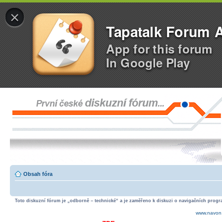
×
Tapatalk Forum 
App for this forum
In Google Play
Obsah fóra
Toto diskuzní fórum je „odborně – technické“ a je zaměřeno k diskuzi o navigačních progra
www.navon.