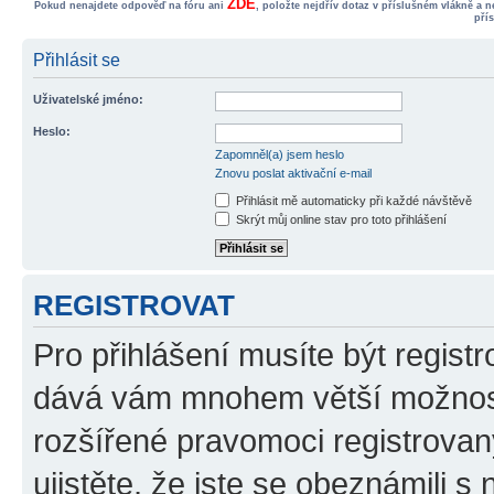
ZDE
Pokud nenajdete odpověď na fóru ani
, položte nejdřív dotaz v příslušném vlákně a 
pří
Přihlásit se
Uživatelské jméno:
Heslo:
Zapomněl(a) jsem heslo
Znovu poslat aktivační e-mail
Přihlásit mě automaticky při každé návštěvě
Skrýt můj online stav pro toto přihlášení
REGISTROVAT
Pro přihlášení musíte být registr
dává vám mnohem větší možnosti
rozšířené pravomoci registrovan
ujistěte, že jste se obeznámili s