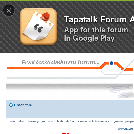
×
Tapatalk Forum 
App for this forum
In Google Play
Obsah fóra
Toto diskuzní fórum je „odborně – technické“ a je zaměřeno k diskuzi o navigačních progra
www.navon.