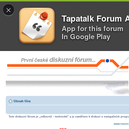
×
Tapatalk Forum 
App for this forum
In Google Play
Obsah fóra
Toto diskuzní fórum je „odborně – technické“ a je zaměřeno k diskuzi o navigačních progra
www.navon.