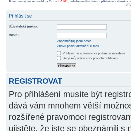
ZDE
Pokud nenajdete odpověď na fóru ani
, položte nejdřív dotaz v příslušném vlákně a 
pří
Přihlásit se
Uživatelské jméno:
Heslo:
Zapomněl(a) jsem heslo
Znovu poslat aktivační e-mail
Přihlásit mě automaticky při každé návštěvě
Skrýt můj online stav pro toto přihlášení
REGISTROVAT
Pro přihlášení musíte být registr
dává vám mnohem větší možnosti
rozšířené pravomoci registrovan
ujistěte, že jste se obeznámili s