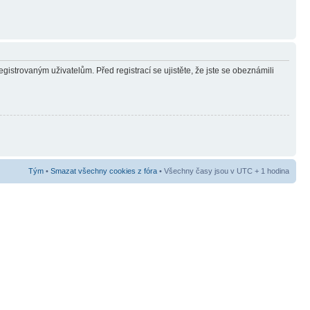
gistrovaným uživatelům. Před registrací se ujistěte, že jste se obeznámili
Tým
•
Smazat všechny cookies z fóra
• Všechny časy jsou v UTC + 1 hodina