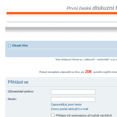
Obsah fóra
Toto diskuzní fórum je „odborně – technické“ a je 
ZDE
Pokud nenajdete odpověď na fóru ani
, položte nejdřív do
Přihlásit se
Uživatelské jméno:
Heslo:
Zapomněl(a) jsem heslo
Znovu poslat aktivační e-mail
Přihlásit mě automaticky při každé návštěvě