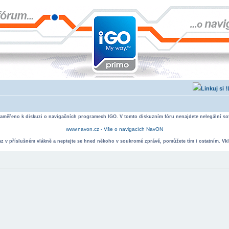
zaměřeno k diskuzi o navigačních programech IGO. V tomto diskuzním fóru nenajdete nelegální sof
www.navon.cz - Vše o navigacích NavON
taz v příslušném vlákně a neptejte se hned někoho v soukromé zprávě, pomůžete tím i ostatním. Vkl