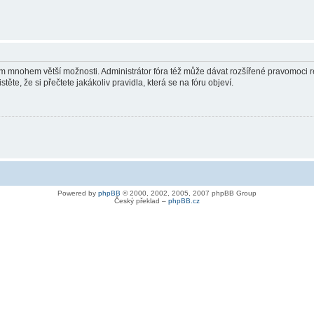
vám mnohem větší možnosti. Administrátor fóra též může dávat rozšířené pravomoci re
ěte, že si přečtete jakákoliv pravidla, která se na fóru objeví.
Powered by
phpBB
© 2000, 2002, 2005, 2007 phpBB Group
Český překlad –
phpBB.cz