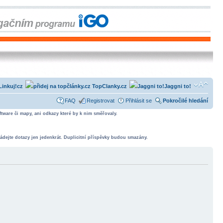
Linkuj!cz
TopClanky.cz
Jaggni to!
FAQ
Registrovat
Přihlásit se
Pokročilé hledání
tware či mapy, ani odkazy které by k nim směřovaly.
ádejte dotazy jen jedenkrát. Duplicitní příspěvky budou smazány.