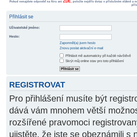
ZDE
Pokud nenajdete odpověď na fóru ani
, položte nejdřív dotaz v příslušném vlákně a 
pří
Přihlásit se
Uživatelské jméno:
Heslo:
Zapomněl(a) jsem heslo
Znovu poslat aktivační e-mail
Přihlásit mě automaticky při každé návštěvě
Skrýt můj online stav pro toto přihlášení
REGISTROVAT
Pro přihlášení musíte být registr
dává vám mnohem větší možnosti
rozšířené pravomoci registrovan
ujistěte, že jste se obeznámili s