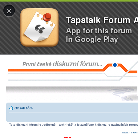
×
Tapatalk Forum 
App for this forum
In Google Play
Obsah fóra
Toto diskuzní fórum je „odborně – technické“ a je zaměřeno k diskuzi o navigačních progra
www.navon.