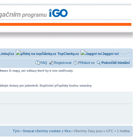
Linkuj!cz
TopClanky.cz
Jaggni to!
FAQ
Registrovat
Přihlásit se
Pokročilé hledání
tware či mapy, ani odkazy které by k nim směřovaly.
ádejte dotazy jen jedenkrát. Duplicitní příspěvky budou smazány.
Tým
•
Smazat všechny cookies z fóra
• Všechny časy jsou v UTC + 1 hodina