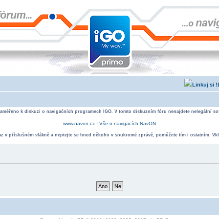
zaměřeno k diskuzi o navigačních programech IGO. V tomto diskuzním fóru nenajdete nelegální sof
www.navon.cz - Vše o navigacích NavON
taz v příslušném vlákně a neptejte se hned někoho v soukromé zprávě, pomůžete tím i ostatním. Vkl