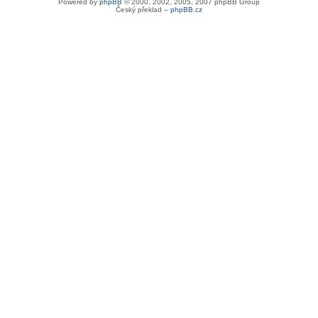
Powered by
phpBB
© 2000, 2002, 2005, 2007 phpBB Group
Český překlad –
phpBB.cz