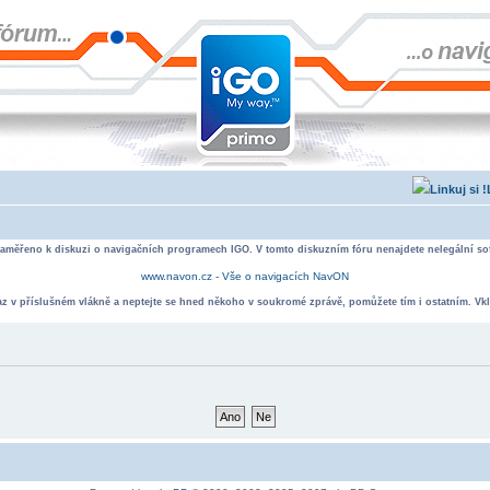
zaměřeno k diskuzi o navigačních programech IGO. V tomto diskuzním fóru nenajdete nelegální sof
www.navon.cz - Vše o navigacích NavON
taz v příslušném vlákně a neptejte se hned někoho v soukromé zprávě, pomůžete tím i ostatním. Vkl