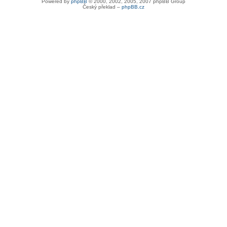
Powered by
phpBB
© 2000, 2002, 2005, 2007 phpBB Group
Český překlad –
phpBB.cz