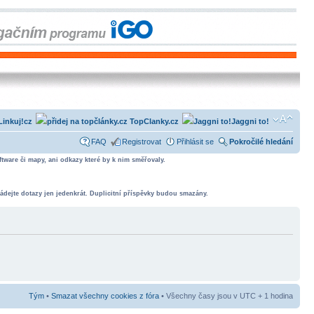
Linkuj!cz
TopClanky.cz
Jaggni to!
FAQ
Registrovat
Přihlásit se
Pokročilé hledání
tware či mapy, ani odkazy které by k nim směřovaly.
ádejte dotazy jen jedenkrát. Duplicitní příspěvky budou smazány.
Tým
•
Smazat všechny cookies z fóra
• Všechny časy jsou v UTC + 1 hodina