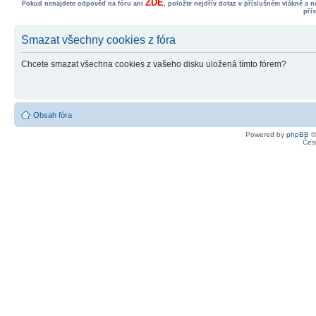
ZDE
Pokud nenajdete odpověď na fóru ani
, položte nejdřív dotaz v příslušném vlákně a 
pří
Smazat všechny cookies z fóra
Chcete smazat všechna cookies z vašeho disku uložená tímto fórem?
Obsah fóra
Powered by
phpBB
©
Čes