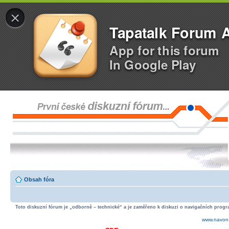
×
Tapatalk Forum 
App for this forum
In Google Play
Obsah fóra
Toto diskuzní fórum je „odborně – technické“ a je zaměřeno k diskuzi o navigačních progra
www.navon.