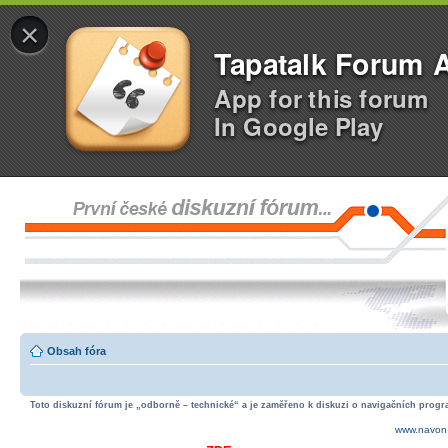
×
Tapatalk Forum 
App for this forum
In Google Play
Obsah fóra
Toto diskuzní fórum je „odborně – technické“ a je zaměřeno k diskuzi o navigačních progra
www.navon.