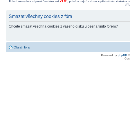
ZDE
Pokud nenajdete odpověď na fóru ani
, položte nejdřív dotaz v příslušném vlákně a 
pří
Smazat všechny cookies z fóra
Chcete smazat všechna cookies z vašeho disku uložená tímto fórem?
Obsah fóra
Powered by
phpBB
©
Čes