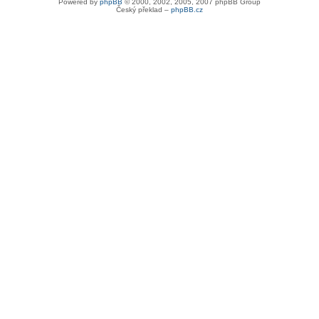
Powered by
phpBB
© 2000, 2002, 2005, 2007 phpBB Group
Český překlad –
phpBB.cz