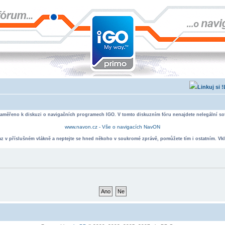
zaměřeno k diskuzi o navigačních programech IGO. V tomto diskuzním fóru nenajdete nelegální sof
www.navon.cz - Vše o navigacích NavON
taz v příslušném vlákně a neptejte se hned někoho v soukromé zprávě, pomůžete tím i ostatním. Vkl