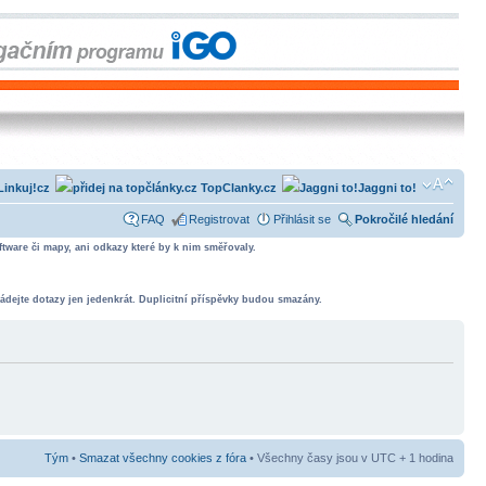
Linkuj!cz
TopClanky.cz
Jaggni to!
FAQ
Registrovat
Přihlásit se
Pokročilé hledání
tware či mapy, ani odkazy které by k nim směřovaly.
ádejte dotazy jen jedenkrát. Duplicitní příspěvky budou smazány.
Tým
•
Smazat všechny cookies z fóra
• Všechny časy jsou v UTC + 1 hodina