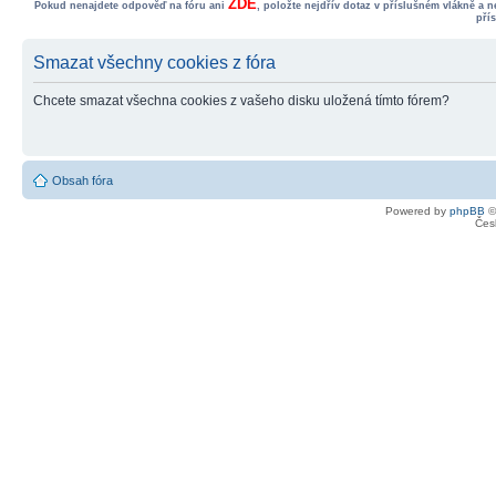
ZDE
Pokud nenajdete odpověď na fóru ani
, položte nejdřív dotaz v příslušném vlákně a 
pří
Smazat všechny cookies z fóra
Chcete smazat všechna cookies z vašeho disku uložená tímto fórem?
Obsah fóra
Powered by
phpBB
©
Čes