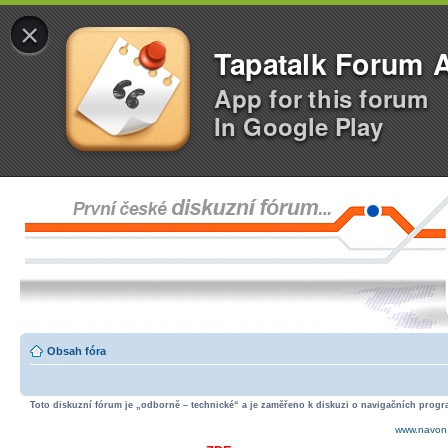
×
Tapatalk Forum 
App for this forum
In Google Play
Obsah fóra
Toto diskuzní fórum je „odborně – technické“ a je zaměřeno k diskuzi o navigačních progra
www.navon.