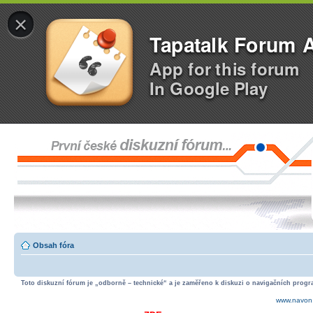
×
Tapatalk Forum 
App for this forum
In Google Play
Obsah fóra
Toto diskuzní fórum je „odborně – technické“ a je zaměřeno k diskuzi o navigačních progra
www.navon.