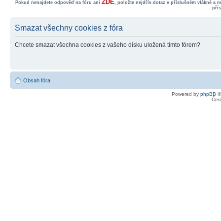
ZDE
Pokud nenajdete odpověď na fóru ani
, položte nejdřív dotaz v příslušném vlákně a 
pří
Smazat všechny cookies z fóra
Chcete smazat všechna cookies z vašeho disku uložená tímto fórem?
Obsah fóra
Powered by
phpBB
©
Čes