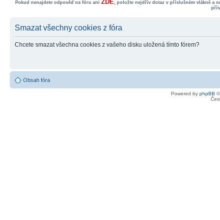
ZDE
Pokud nenajdete odpověď na fóru ani
, položte nejdřív dotaz v příslušném vlákně a 
pří
Smazat všechny cookies z fóra
Chcete smazat všechna cookies z vašeho disku uložená tímto fórem?
Obsah fóra
Powered by
phpBB
©
Čes