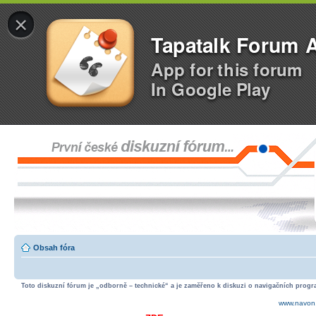
×
Tapatalk Forum 
App for this forum
In Google Play
Obsah fóra
Toto diskuzní fórum je „odborně – technické“ a je zaměřeno k diskuzi o navigačních progra
www.navon.