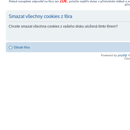
ZDE
Pokud nenajdete odpověď na fóru ani
, položte nejdřív dotaz v příslušném vlákně a 
pří
Smazat všechny cookies z fóra
Chcete smazat všechna cookies z vašeho disku uložená tímto fórem?
Obsah fóra
Powered by
phpBB
©
Čes