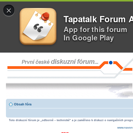
×
Tapatalk Forum 
App for this forum
In Google Play
Obsah fóra
Toto diskuzní fórum je „odborně – technické“ a je zaměřeno k diskuzi o navigačních progra
www.navon.