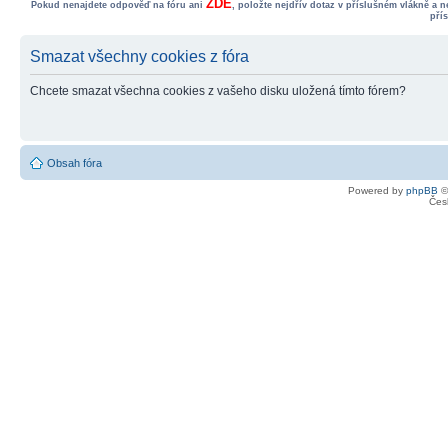
ZDE
Pokud nenajdete odpověď na fóru ani
, položte nejdřív dotaz v příslušném vlákně a 
pří
Smazat všechny cookies z fóra
Chcete smazat všechna cookies z vašeho disku uložená tímto fórem?
Obsah fóra
Powered by
phpBB
©
Čes