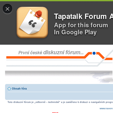
×
Tapatalk Forum 
App for this forum
In Google Play
Obsah fóra
Toto diskuzní fórum je „odborně – technické“ a je zaměřeno k diskuzi o navigačních progra
www.navon.