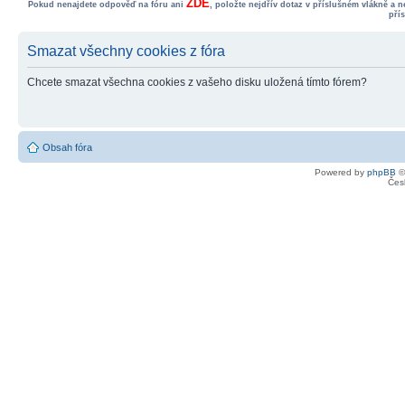
ZDE
Pokud nenajdete odpověď na fóru ani
, položte nejdřív dotaz v příslušném vlákně a 
pří
Smazat všechny cookies z fóra
Chcete smazat všechna cookies z vašeho disku uložená tímto fórem?
Obsah fóra
Powered by
phpBB
©
Čes