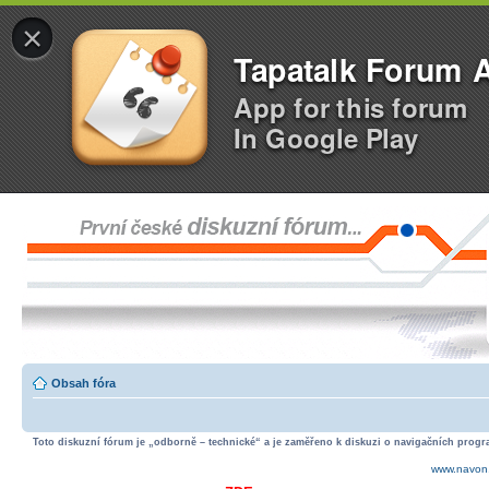
×
Tapatalk Forum 
App for this forum
In Google Play
Obsah fóra
Toto diskuzní fórum je „odborně – technické“ a je zaměřeno k diskuzi o navigačních progra
www.navon.