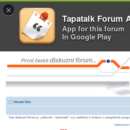
×
Tapatalk Forum 
App for this forum
In Google Play
Obsah fóra
Toto diskuzní fórum je „odborně – technické“ a je zaměřeno k diskuzi o navigačních progra
www.navon.