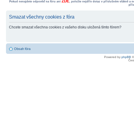
ZDE
Pokud nenajdete odpověď na fóru ani
, položte nejdřív dotaz v příslušném vlákně a 
pří
Smazat všechny cookies z fóra
Chcete smazat všechna cookies z vašeho disku uložená tímto fórem?
Obsah fóra
Powered by
phpBB
©
Čes