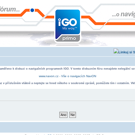
zaměřeno k diskuzi o navigačních programech IGO. V tomto diskuzním fóru nenajdete nelegální sof
www.navon.cz - Vše o navigacích NavON
taz v příslušném vlákně a neptejte se hned někoho v soukromé zprávě, pomůžete tím i ostatním. Vkl