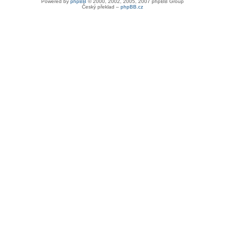
Powered by
phpBB
© 2000, 2002, 2005, 2007 phpBB Group
Český překlad –
phpBB.cz