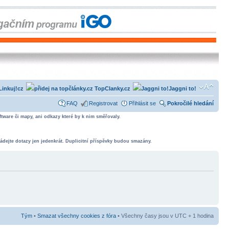
Linkuj!cz
TopClanky.cz
Jaggni to!
FAQ
Registrovat
Přihlásit se
Pokročilé hledání
tware či mapy, ani odkazy které by k nim směřovaly.
ádejte dotazy jen jedenkrát. Duplicitní příspěvky budou smazány.
Tým
•
Smazat všechny cookies z fóra
• Všechny časy jsou v UTC + 1 hodina