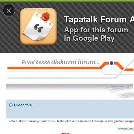
×
Tapatalk Forum 
App for this forum
In Google Play
Obsah fóra
Toto diskuzní fórum je „odborně – technické“ a je zaměřeno k diskuzi o navigačních progra
www.navon.