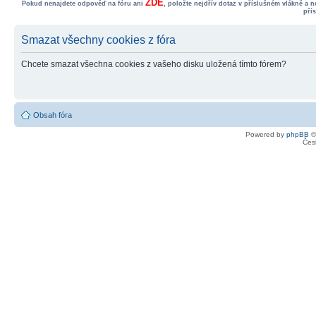
ZDE
Pokud nenajdete odpověď na fóru ani
, položte nejdřív dotaz v příslušném vlákně a 
pří
Smazat všechny cookies z fóra
Chcete smazat všechna cookies z vašeho disku uložená tímto fórem?
Obsah fóra
Powered by
phpBB
©
Čes