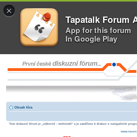
×
Tapatalk Forum 
App for this forum
In Google Play
Obsah fóra
Toto diskuzní fórum je „odborně – technické“ a je zaměřeno k diskuzi o navigačních progra
www.navon.