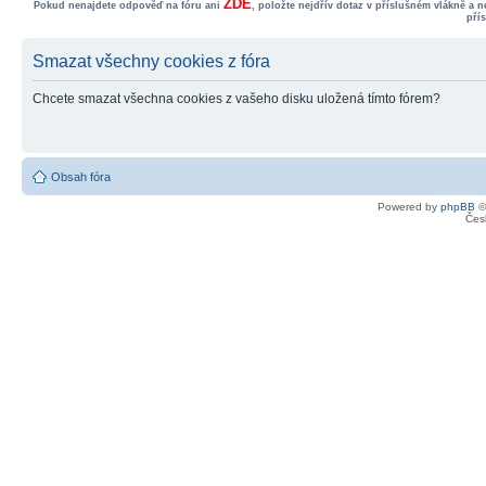
ZDE
Pokud nenajdete odpověď na fóru ani
, položte nejdřív dotaz v příslušném vlákně a 
pří
Smazat všechny cookies z fóra
Chcete smazat všechna cookies z vašeho disku uložená tímto fórem?
Obsah fóra
Powered by
phpBB
©
Čes