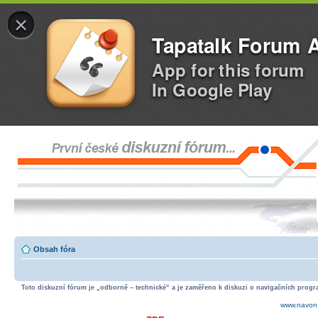
×
Tapatalk Forum 
App for this forum
In Google Play
Obsah fóra
Toto diskuzní fórum je „odborně – technické“ a je zaměřeno k diskuzi o navigačních progra
www.navon.