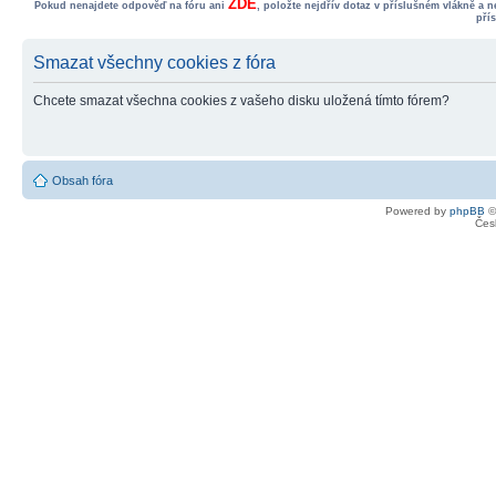
ZDE
Pokud nenajdete odpověď na fóru ani
, položte nejdřív dotaz v příslušném vlákně a 
pří
Smazat všechny cookies z fóra
Chcete smazat všechna cookies z vašeho disku uložená tímto fórem?
Obsah fóra
Powered by
phpBB
©
Čes