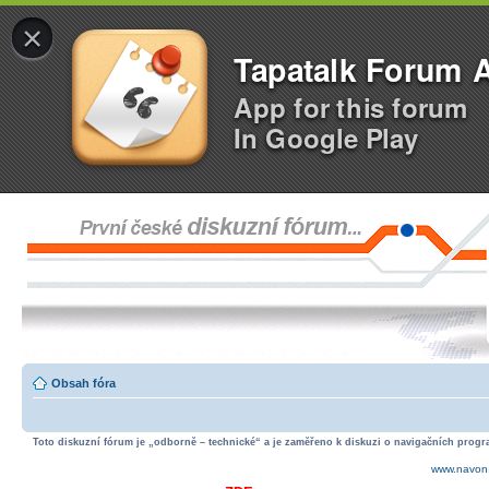
×
Tapatalk Forum 
App for this forum
In Google Play
Obsah fóra
Toto diskuzní fórum je „odborně – technické“ a je zaměřeno k diskuzi o navigačních progra
www.navon.