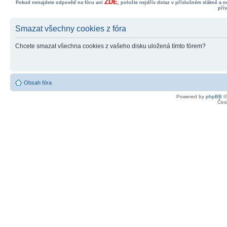
ZDE
Pokud nenajdete odpověď na fóru ani
, položte nejdřív dotaz v příslušném vlákně a 
pří
Smazat všechny cookies z fóra
Chcete smazat všechna cookies z vašeho disku uložená tímto fórem?
Obsah fóra
Powered by
phpBB
©
Čes