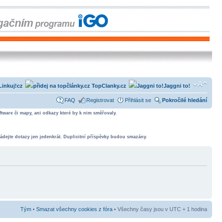
Linkuj!cz
TopClanky.cz
Jaggni to!
FAQ
Registrovat
Přihlásit se
Pokročilé hledání
tware či mapy, ani odkazy které by k nim směřovaly.
ádejte dotazy jen jedenkrát. Duplicitní příspěvky budou smazány.
Tým
•
Smazat všechny cookies z fóra
• Všechny časy jsou v UTC + 1 hodina