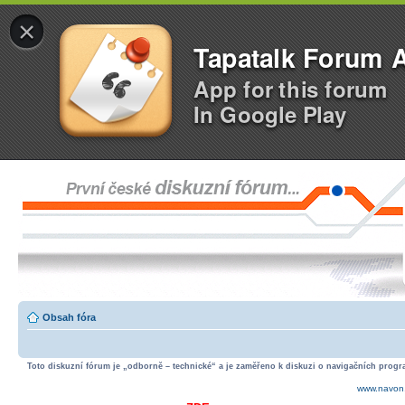
×
Tapatalk Forum 
App for this forum
In Google Play
Obsah fóra
Toto diskuzní fórum je „odborně – technické“ a je zaměřeno k diskuzi o navigačních progra
www.navon.