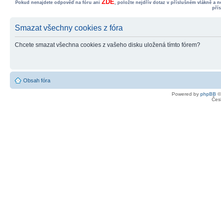
ZDE
Pokud nenajdete odpověď na fóru ani
, položte nejdřív dotaz v příslušném vlákně a 
pří
Smazat všechny cookies z fóra
Chcete smazat všechna cookies z vašeho disku uložená tímto fórem?
Obsah fóra
Powered by
phpBB
©
Čes