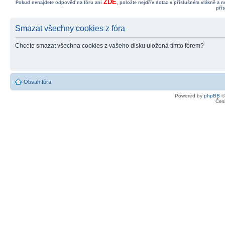
ZDE
Pokud nenajdete odpověď na fóru ani
, položte nejdřív dotaz v příslušném vlákně a 
pří
Smazat všechny cookies z fóra
Chcete smazat všechna cookies z vašeho disku uložená tímto fórem?
Obsah fóra
Powered by
phpBB
©
Čes