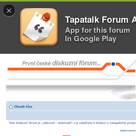
×
Tapatalk Forum 
App for this forum
In Google Play
Obsah fóra
Toto diskuzní fórum je „odborně – technické“ a je zaměřeno k diskuzi o navigačních progra
www.navon.