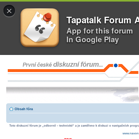
×
Tapatalk Forum 
App for this forum
In Google Play
Obsah fóra
Toto diskuzní fórum je „odborně – technické“ a je zaměřeno k diskuzi o navigačních progra
www.navon.