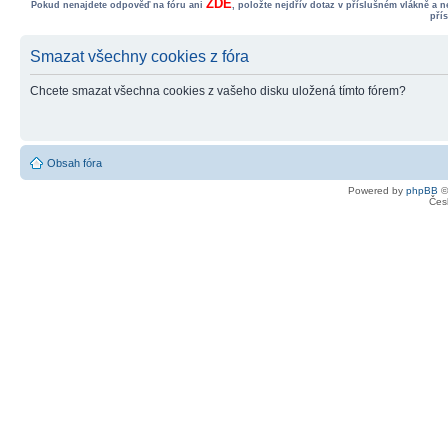
ZDE
Pokud nenajdete odpověď na fóru ani
, položte nejdřív dotaz v příslušném vlákně a 
pří
Smazat všechny cookies z fóra
Chcete smazat všechna cookies z vašeho disku uložená tímto fórem?
Obsah fóra
Powered by
phpBB
©
Čes