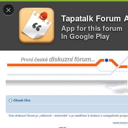
×
Tapatalk Forum 
App for this forum
In Google Play
Obsah fóra
Toto diskuzní fórum je „odborně – technické“ a je zaměřeno k diskuzi o navigačních progra
www.navon.