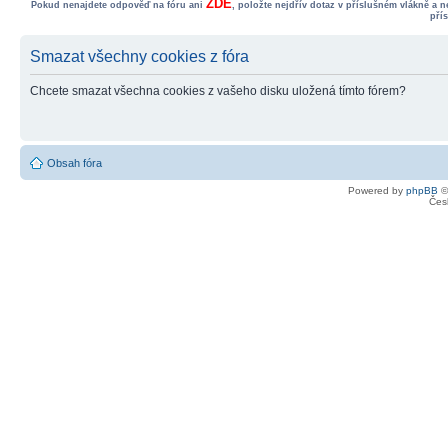
ZDE
Pokud nenajdete odpověď na fóru ani
, položte nejdřív dotaz v příslušném vlákně a 
pří
Smazat všechny cookies z fóra
Chcete smazat všechna cookies z vašeho disku uložená tímto fórem?
Obsah fóra
Powered by
phpBB
©
Čes