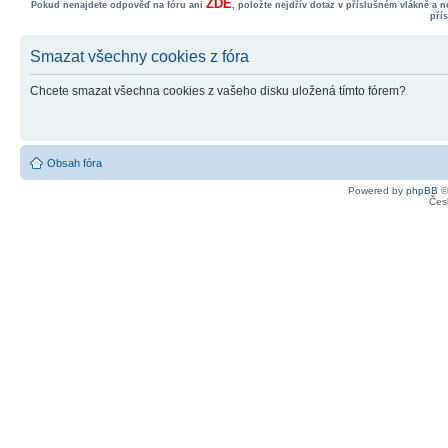
ZDE
Pokud nenajdete odpověď na fóru ani
, položte nejdřív dotaz v příslušném vlákně a 
pří
Smazat všechny cookies z fóra
Chcete smazat všechna cookies z vašeho disku uložená tímto fórem?
Obsah fóra
Powered by
phpBB
©
Čes