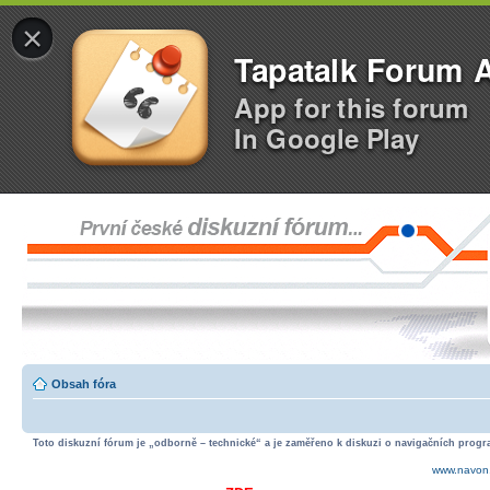
×
Tapatalk Forum 
App for this forum
In Google Play
Obsah fóra
Toto diskuzní fórum je „odborně – technické“ a je zaměřeno k diskuzi o navigačních progra
www.navon.