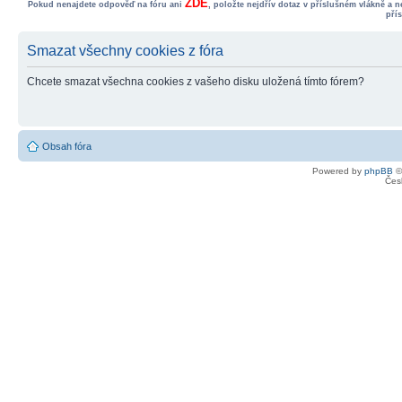
ZDE
Pokud nenajdete odpověď na fóru ani
, položte nejdřív dotaz v příslušném vlákně a 
pří
Smazat všechny cookies z fóra
Chcete smazat všechna cookies z vašeho disku uložená tímto fórem?
Obsah fóra
Powered by
phpBB
©
Čes