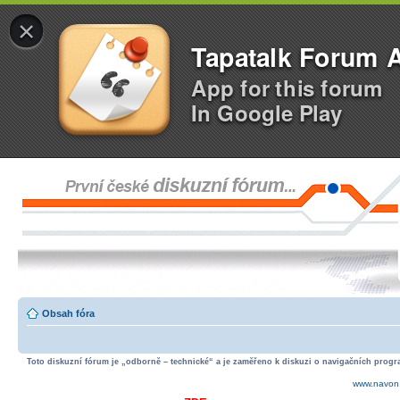
×
Tapatalk Forum 
App for this forum
In Google Play
Obsah fóra
Toto diskuzní fórum je „odborně – technické“ a je zaměřeno k diskuzi o navigačních progra
www.navon.