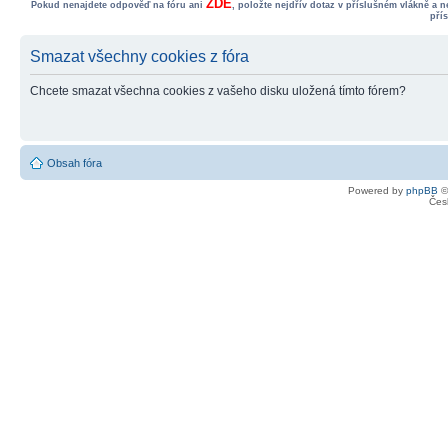
ZDE
Pokud nenajdete odpověď na fóru ani
, položte nejdřív dotaz v příslušném vlákně a 
pří
Smazat všechny cookies z fóra
Chcete smazat všechna cookies z vašeho disku uložená tímto fórem?
Obsah fóra
Powered by
phpBB
©
Čes