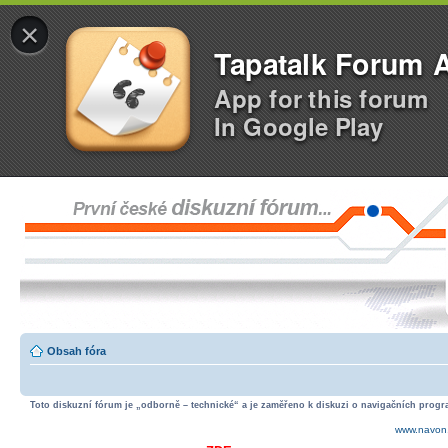
×
Tapatalk Forum 
App for this forum
In Google Play
Obsah fóra
Toto diskuzní fórum je „odborně – technické“ a je zaměřeno k diskuzi o navigačních progra
www.navon.