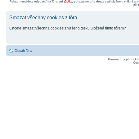
ZDE
Pokud nenajdete odpověď na fóru ani
, položte nejdřív dotaz v příslušném vlákně a 
pří
Smazat všechny cookies z fóra
Chcete smazat všechna cookies z vašeho disku uložená tímto fórem?
Obsah fóra
Powered by
phpBB
©
Čes