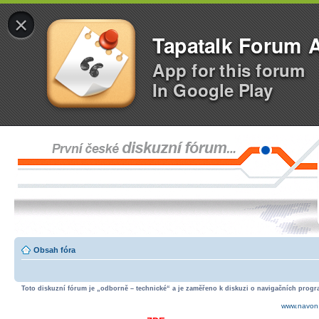
×
Tapatalk Forum 
App for this forum
In Google Play
Obsah fóra
Toto diskuzní fórum je „odborně – technické“ a je zaměřeno k diskuzi o navigačních progra
www.navon.