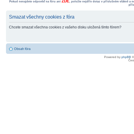
ZDE
Pokud nenajdete odpověď na fóru ani
, položte nejdřív dotaz v příslušném vlákně a 
pří
Smazat všechny cookies z fóra
Chcete smazat všechna cookies z vašeho disku uložená tímto fórem?
Obsah fóra
Powered by
phpBB
©
Čes