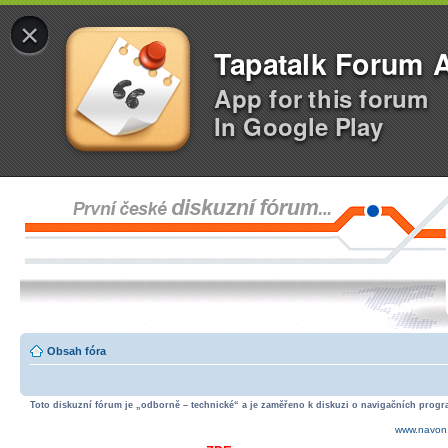
×
Tapatalk Forum 
App for this forum
In Google Play
Obsah fóra
Toto diskuzní fórum je „odborně – technické“ a je zaměřeno k diskuzi o navigačních progra
www.navon.