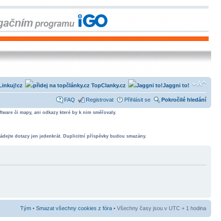
Linkuj!cz
TopClanky.cz
Jaggni to!
FAQ
Registrovat
Přihlásit se
Pokročilé hledání
tware či mapy, ani odkazy které by k nim směřovaly.
ádejte dotazy jen jedenkrát. Duplicitní příspěvky budou smazány.
Tým
•
Smazat všechny cookies z fóra
• Všechny časy jsou v UTC + 1 hodina