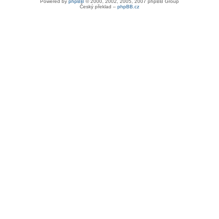
Powered by
phpBB
© 2000, 2002, 2005, 2007 phpBB Group
Český překlad –
phpBB.cz