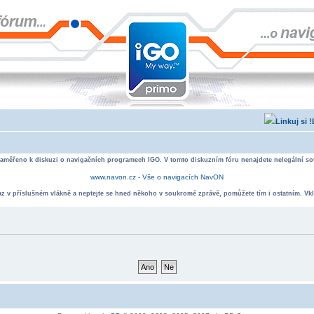
zaměřeno k diskuzi o navigačních programech IGO. V tomto diskuzním fóru nenajdete nelegální sof
www.navon.cz - Vše o navigacích NavON
taz v příslušném vlákně a neptejte se hned někoho v soukromé zprávě, pomůžete tím i ostatním. Vkl