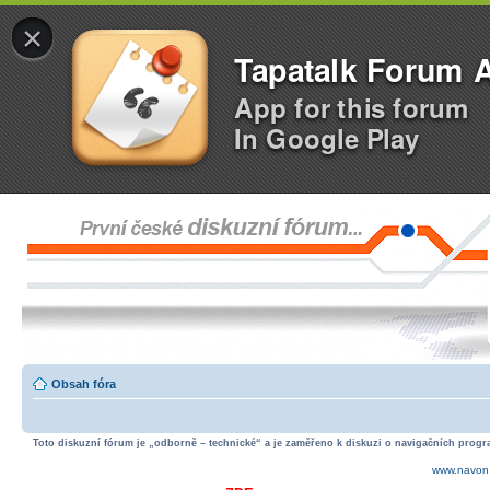
×
Tapatalk Forum 
App for this forum
In Google Play
Obsah fóra
Toto diskuzní fórum je „odborně – technické“ a je zaměřeno k diskuzi o navigačních progra
www.navon.