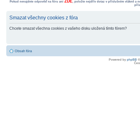
ZDE
Pokud nenajdete odpověď na fóru ani
, položte nejdřív dotaz v příslušném vlákně a 
pří
Smazat všechny cookies z fóra
Chcete smazat všechna cookies z vašeho disku uložená tímto fórem?
Obsah fóra
Powered by
phpBB
©
Čes