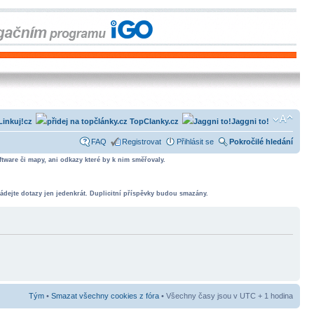
Linkuj!cz
TopClanky.cz
Jaggni to!
FAQ
Registrovat
Přihlásit se
Pokročilé hledání
tware či mapy, ani odkazy které by k nim směřovaly.
ádejte dotazy jen jedenkrát. Duplicitní příspěvky budou smazány.
Tým
•
Smazat všechny cookies z fóra
• Všechny časy jsou v UTC + 1 hodina