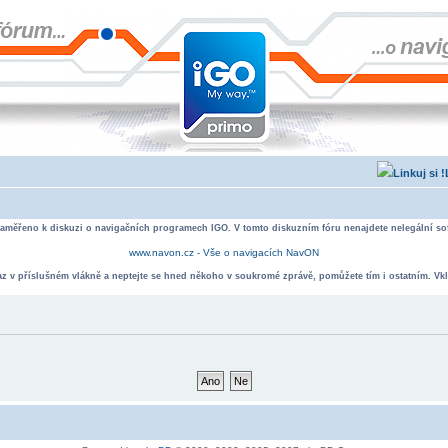
zaměřeno k diskuzi o navigačních programech IGO. V tomto diskuzním fóru nenajdete nelegální sof
www.navon.cz - Vše o navigacích NavON
taz v příslušném vlákně a neptejte se hned někoho v soukromé zprávě, pomůžete tím i ostatním. Vkl