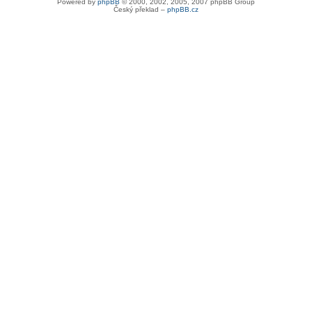
Powered by
phpBB
© 2000, 2002, 2005, 2007 phpBB Group
Český překlad –
phpBB.cz