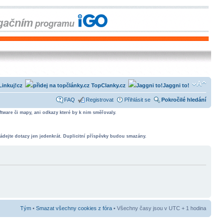
Linkuj!cz
TopClanky.cz
Jaggni to!
FAQ
Registrovat
Přihlásit se
Pokročilé hledání
tware či mapy, ani odkazy které by k nim směřovaly.
ádejte dotazy jen jedenkrát. Duplicitní příspěvky budou smazány.
Tým
•
Smazat všechny cookies z fóra
• Všechny časy jsou v UTC + 1 hodina