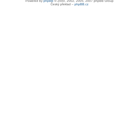
Powered by
phpBB
© 2000, 2002, 2005, 2007 phpBB Group
Český překlad –
phpBB.cz