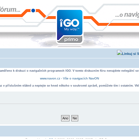
zaměřeno k diskuzi o navigačních programech IGO. V tomto diskuzním fóru nenajdete nelegální sof
www.navon.cz - Vše o navigacích NavON
taz v příslušném vlákně a neptejte se hned někoho v soukromé zprávě, pomůžete tím i ostatním. Vkl