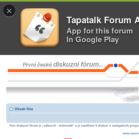
×
Tapatalk Forum 
App for this forum
In Google Play
Obsah fóra
Toto diskuzní fórum je „odborně – technické“ a je zaměřeno k diskuzi o navigačních progra
www.navon.