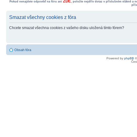
ZDE
Pokud nenajdete odpověď na fóru ani
, položte nejdřív dotaz v příslušném vlákně a 
pří
Smazat všechny cookies z fóra
Chcete smazat všechna cookies z vašeho disku uložená tímto fórem?
Obsah fóra
Powered by
phpBB
©
Čes