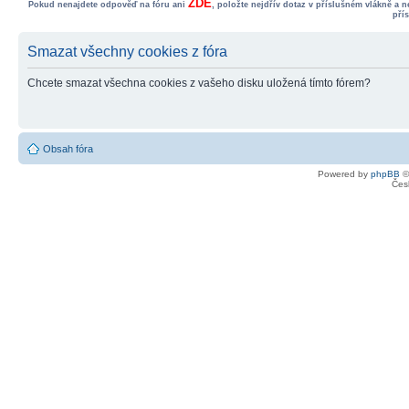
ZDE
Pokud nenajdete odpověď na fóru ani
, položte nejdřív dotaz v příslušném vlákně a 
pří
Smazat všechny cookies z fóra
Chcete smazat všechna cookies z vašeho disku uložená tímto fórem?
Obsah fóra
Powered by
phpBB
©
Čes