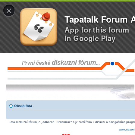
×
Tapatalk Forum 
App for this forum
In Google Play
Obsah fóra
Toto diskuzní fórum je „odborně – technické“ a je zaměřeno k diskuzi o navigačních progra
www.navon.